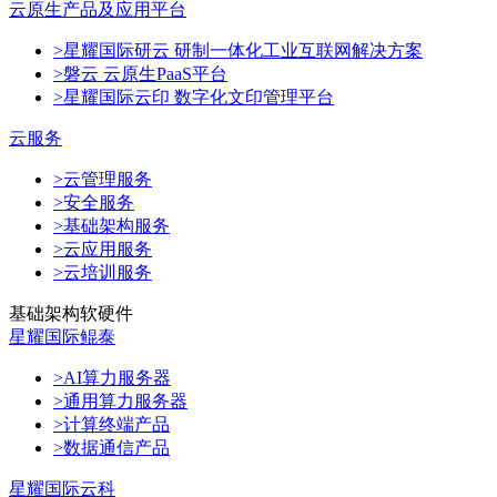
云原生产品及应用平台
>星耀国际研云 研制一体化工业互联网解决方案
>磐云 云原生PaaS平台
>星耀国际云印 数字化文印管理平台
云服务
>云管理服务
>安全服务
>基础架构服务
>云应用服务
>云培训服务
基础架构软硬件
星耀国际鲲泰
>AI算力服务器
>通用算力服务器
>计算终端产品
>数据通信产品
星耀国际云科